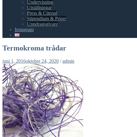
Undervisning
Utställningar
Press & Citerad
Stipendium & Priser
Uppdragsgivare
Instagram
Termokroma trådar
juni 1, 2016
oktober 24, 2020
/
admin