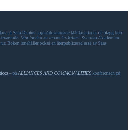
 fokus på Sara Danius uppmärksammade klädkreationer de plagg hon
t närvarande. Mot fonden av senare års kriser i Svenska Akademien
tur. Boken innehåller också en återpublicerad essä av Sara
tices
– på
ALLIANCES AND COMMONALITIES
konferensen på