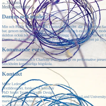
←
Vävpoesi
Meditationsbroderi
→
Danius och modet
Min och Philip Warkander bok Danius och modet där vi utforskar Sar
bar, genom nedslag i hennes litteraturforskning och essäistik, där mo
skildras också hur Sara Danius signaturplagg – knytblusen – blev ett 
Danius. Bokens förord är skrivet av Annina Rabe och utgiven på
Hoc
Kommande event
I oktober kommer och Charlotte Østergaard ge en performative prese
Stockholm konstnärliga högskola.
Kontakt
Marie Ledendal
Textildesigner, forskare & konstnär
PhD Smart Textiles/Textile Design
Senior Lecturer in Applied Visual Communication at Lund University
marie@houseofhelmi.se
www.marieledendal.se