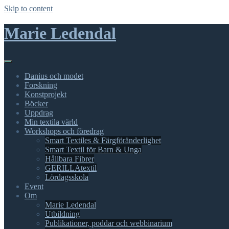
Skip to content
Marie Ledendal
Danius och modet
Forskning
Konstprojekt
Böcker
Uppdrag
Min textila värld
Workshops och föredrag
Smart Textiles & Färgföränderlighet
Smart Textil för Barn & Unga
Hållbara Fibrer
GERILLAtextil
Lördagsskola
Event
Om
Marie Ledendal
Utbildning
Publikationer, poddar och webbinarium