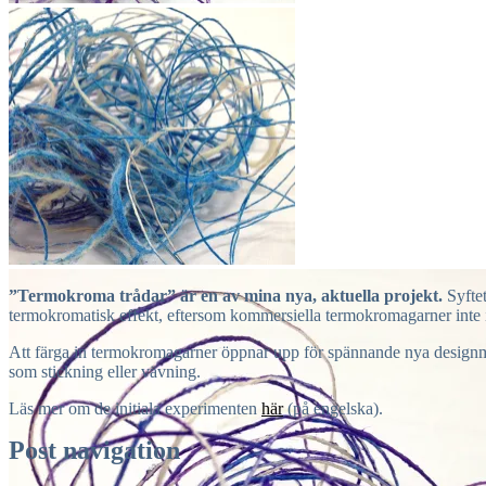
”Termokroma trådar” är en av mina nya, aktuella projekt.
Syftet
termokromatisk effekt, eftersom kommersiella termokromagarner inte i 
Att färga in termokromagarner öppnar upp för spännande nya designmöj
som stickning eller vävning.
Läs mer om de initiala experimenten
här
(på engelska).
Post navigation