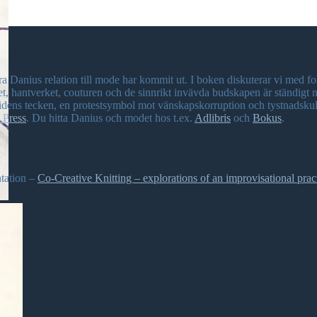
a Danius relation till mode har kommit ut. I boken diskuterar vi med
det, hantverket, couturen och de sinnrikt invävda budskapen är ständig
tidens tecken, en protestsymbol mot vänskapskorruption och tystnadskul
 Press
. Du hitta Danius och modet hos t.ex.
Adlibris
och
Bokus
.
ntation –
Co-Creative Knitting – explorations of an improvisational prac