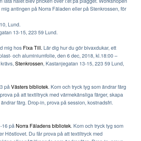
n låta hålet blev pricken över i:et på plagget. W
orkshopen
fa mig antingen på Norra Fäladen eller på Stenkrossen, för
 10, Lund.
gatan 13-15, 223 59 Lund.
d mig hos
Fixa Till.
Lär dig hur du gör bivaxdukar, ett
 plast- och aluminiumfolie, den 6 dec, 2018,
kl.18
:00 –
 krävs,
Stenkrossen
, Kastanjegatan 13-15, 223 59 Lund
,
13 på
Västers bibliotek
. Kom och tryck tyg som ändrar färg
prova på att textiltryck med värmekänsliga färger, skapa
 ändrar färg. Drop-in, prova på session, kostnadsfri.
3-16 på
Norra Fäladens bibliotek
. Kom och tryck tyg som
 Höstlovet. Du får prova på att textiltryck med