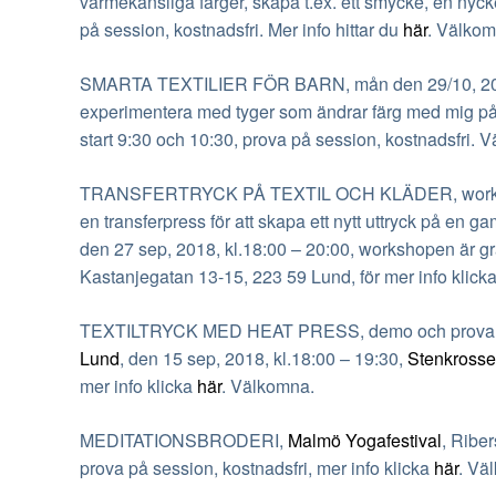
värmekänsliga färger, skapa t.ex. ett smycke, en nycke
på session, kostnadsfri. Mer info hittar du
här
. Välkom
SMARTA TEXTILIER FÖR BARN, mån den 29/10, 201
experimentera med tyger som ändrar färg med mig på 
start 9:30 och 10:30, prova på session, kostnadsfri. 
TRANSFERTRYCK PÅ TEXTIL OCH KLÄDER, works
en transferpress för att skapa ett nytt uttryck på en gam
den 27 sep, 2018,
kl.18
:00 – 20:00, workshopen är g
Kastanjegatan 13-15, 223 59 Lund
, för mer info klick
TEXTILTRYCK MED HEAT PRESS, demo och prova på a
Lund
, den 15 sep, 2018,
kl.18
:00 – 19:30,
Stenkross
mer info klicka
här
. Välkomna.
MEDITATIONSBRODERI,
Malmö Yogafestival
, Riber
prova på session, kostnadsfri, mer info klicka
här
. Vä