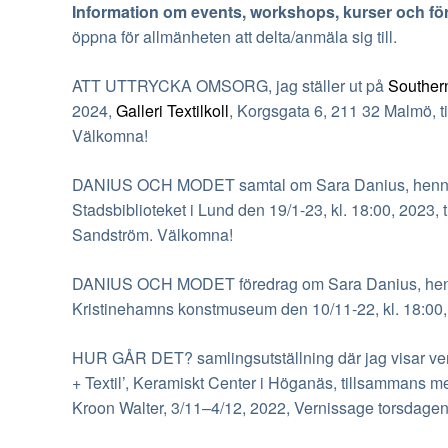
Information om
events, workshops, kurser och fö
öppna för allmänheten att delta/anmäla sig till.
ATT UTTRYCKA OMSORG, jag ställer ut på
Souther
2024,
Galleri Textilkoll
, Korgsgata 6, 211 32 Malmö, t
Välkomna!
DANIUS OCH MODET samtal om Sara Danius, hennes 
Stadsbiblioteket i Lund den 19/1-23, kl. 18:00, 2023
Sandström. Välkomna!
DANIUS OCH MODET föredrag om Sara Danius, hennes
Kristinehamns konstmuseum den 10/11-22, kl. 18:00,
HUR GÅR DET? samlingsutställning där jag visar ve
+ Textil’, Keramiskt Center i Höganäs, tillsammans m
Kroon Walter, 3/11–4/12, 2022, Vernissage torsdag