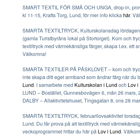
SMART TEXTIL FÖR SMÅ OCH UNGA, drop-in, prova p
kl 11-15, Krafts Torg, Lund, för mer info klicka
här
. Vä
SMARTA TEXTILTRYCK, Kulturskolansdag lördagen de
(gamla Turistbyråns lokal på Stortorget). Kom och try
textiltryck med värmekänsliga färger, skapa t.ex. ett 
Välkomna!
SMARTA TEXTILER PÅ PÅSKLOVET – kom och tryck ty
inte skapa ditt eget armband som ändrar färg när du bä
Lund
. I samarbete med
Kulturskolan i Lund
och
Lov i
LUND – Bostället, Gunnesbovägen 6, mån 26 mars, 20
DALBY – Allaktivitetshuset, Tingsgatan 8, ons 28 mar
SMARTA TEXTILTRYCK, februarilovsaktivitet torsdagen
Lund. Du får prova på att textiltryck med värmekänsli
veckoprogrammet hittar du här på
Lov i Lund
. Välko