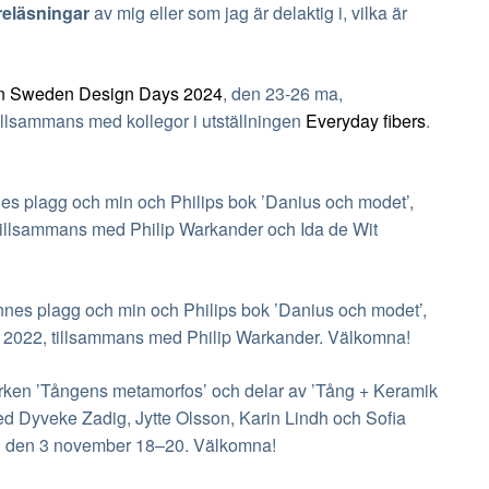
reläsningar
av mig eller som jag är delaktig i, vilka är
n Sweden Design Days 2024
, den 23-26 ma,
illsammans med kollegor i utställningen
Everyday fibers
.
plagg och min och Philips bok ’Danius och modet’,
, tillsammans med Philip Warkander och Ida de Wit
 plagg och min och Philips bok ’Danius och modet’,
 2022, tillsammans med Philip Warkander. Välkomna!
rken ’Tångens metamorfos’ och delar av ’Tång + Keramik
ed Dyveke Zadig, Jytte Olsson, Karin Lindh och Sofia
en den 3 november 18–20. Välkomna!