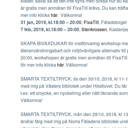
kläder, såväl så att det inte syns men också hur du ka
är gratis men
anmälan till FixaTill krävs. Du kan träf
mer info klicka
här
. Välkomna!
31 jan, 2019,
kl.18
:00 – 20:00
,
FixaTill
, Fäladstorget
7 feb, 2019,
kl.18
:00 – 20:00
,
Stenkrossen
, Kastanje
SKAPA BIVAXDUKAR för matförvaring workshop me
återanvändningsbart och miljövänligare alternativ till
20:00, workshopen är gratis men
anmälan till FixaTill
för mer info klicka
här
. Välkomna!
SMARTA TEXTILTRYCK, tis den 30/10, 2018, kl 11-
med mig på Västers bibliotek under Höstlovet. Du får 
t.ex. ett smycke, en nyckelring eller nått liknande som
Välkomna!
SMARTA TEXTILTRYCK, mån den 29/10, 2018, kl 1
ändrar färg med mig på Norra Fäladens bibliotek under