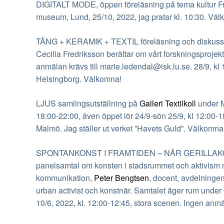
DIGITALT MODE, öppen föreläsning på tema kultur Fr
museum, Lund, 25/10, 2022, jag pratar kl. 10:30. Vä
TÅNG + KERAMIK + TEXTIL föreläsning och diskussion 
Cecilia Fredriksson berättar om vårt forskningsproj
anmälan krävs till marie.ledendal@isk.lu.se. 28/9, kl
Helsingborg. Välkomna!
LJUS samlingsutställning på
Galleri Textilkoll
under M
18:00-22:00, även öppet lör 24/9-sön 25/9, kl 12:00-
Malmö. Jag ställer ut verket ”Havets Guld”. Välkomna
SPONTANKONST I FRAMTIDEN – NÄR GERILLAKO
panelsamtal om konsten i stadsrummet och aktivism
kommunikation,
Peter Bengtsen
, docent, avdelningen
urban activist och konstnär. Samtalet äger rum under
10/6, 2022, kl. 12:00-12:45, stora scenen. Ingen anm