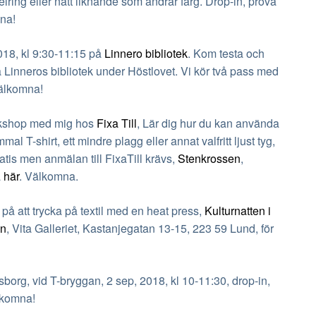
lring eller nått liknande som ändrar färg. Drop-in, prova
na!
8, kl 9:30-11:15 på
Linnero bibliotek
. Kom testa och
Linneros bibliotek under Höstlovet. Vi kör två pass med
Välkomna!
hop med mig hos
Fixa Till
, Lär dig hur du kan använda
mal T-shirt, ett mindre plagg eller annat valfritt ljust tyg,
ratis men
anmälan till FixaTill krävs,
Stenkrossen
,
a
här
. Välkomna.
tt trycka på textil med en heat press,
Kulturnatten i
en
, Vita Galleriet, Kastanjegatan 13-15, 223 59 Lund
, för
sborg, vid T-bryggan, 2 sep, 2018, kl 10-11:30, drop-in,
lkomna!