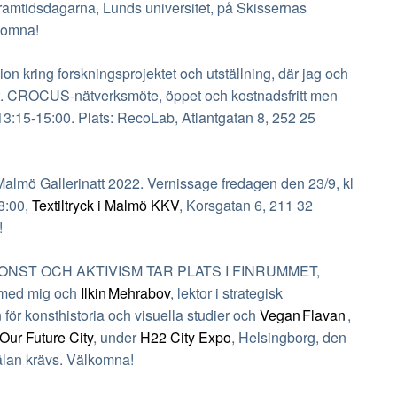
amtidsdagarna, Lunds universitet, på Skissernas
lkomna!
kring forskningsprojektet och utställning, där jag och
ekt. CROCUS-nätverksmöte, öppet och kostnadsfritt men
 13:15-15:00. Plats: RecoLab, Atlantgatan 8, 252 25
almö Gallerinatt 2022. Vernissage fredagen den 23/9, kl
18:00,
Textiltryck i Malmö KKV
, Korsgatan 6, 211 32
!
NST OCH AKTIVISM TAR PLATS I FINRUMMET,
 med mig och
Ilkin Mehrabov
, lektor i strategisk
 för konsthistoria och visuella studier och
Vegan Flavan
,
Our Future City
, under
H22 City Expo
, Helsingborg, den
älan krävs. Välkomna!