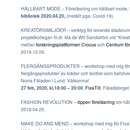
HÅLLBART MODE – Föreläsning om hållbart mode, Fu
bibliotek
2020.04.20,
(inställt pga. Covid-19).
KREATÖRSMILJÖER – verktyg för levande stadsrum?, 
projektkollegan fil.dr. Ida de Wit Sandström vid ”Kr
mellan
forskningsplattformen Crocus
och
Centrum för
2019.12.09.
FLERGÅNGSPRODUKTER – workshop med mig för FixaT
flergångsprodukter av kläder och textiler som behöve
Norra Fäladen i Lund. Välkomna!
27 feb, 2020, kl.18
:00 – 20:00
,
FixaTill
, Fäladstorget
FASHION REVOLUTION –
öppen föreläsning
om hål
2019.04.25.
MAKE DO AND MEND – workshop med mig för FixaTill 