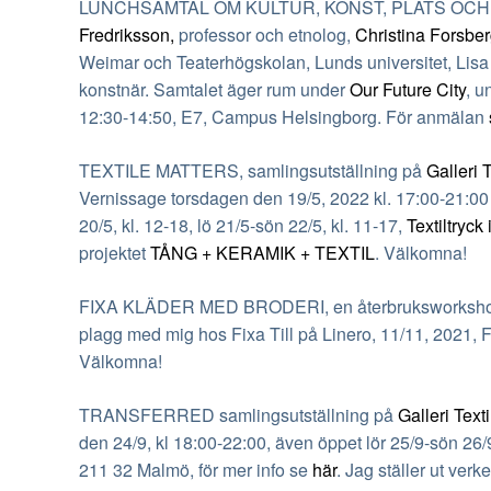
LUNCHSAMTAL OM KULTUR, KONST, PLATS OCH D
Fredriksson,
professor och etnolog,
Christina Forsbe
Weimar och Teaterhögskolan, Lunds universitet, Lisa
konstnär. Samtalet äger rum under
Our Future City
, u
12:30-14:50, E7, Campus Helsingborg. För anmälan
TEXTILE MATTERS, samlingsutställning på
Galleri T
Vernissage torsdagen den 19/5, 2022 kl. 17:00-21:00
20/5, kl. 12-18, lö 21/5-sön 22/5, kl. 11-17,
Textiltryc
projektet
TÅNG + KERAMIK + TEXTIL
. Välkomna!
FIXA KLÄDER MED BRODERI, en återbruksworksho
plagg
med mig hos Fixa Till på Linero, 11/11, 2021, F
Välkomna!
TRANSFERRED samlingsutställning på
Galleri Texti
den 24/9, kl 18:00-22:00, även öppet lör 25/9-sön 26/
211 32 Malmö, för mer info se
här
. Jag ställer ut verk