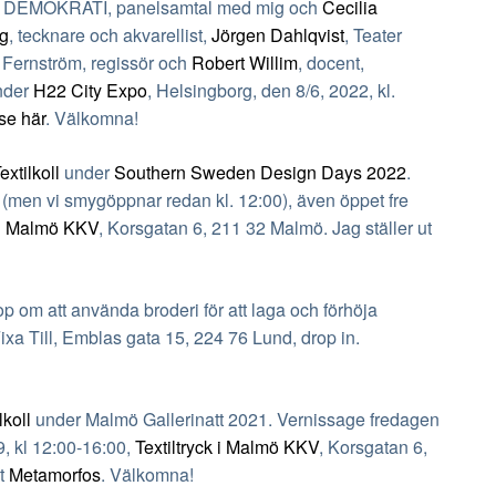
EMOKRATI, panelsamtal med mig och
Cecilia
rg
, tecknare och akvarellist,
Jörgen Dahlqvist
, Teater
 Fernström, regissör och
Robert Willim
, docent,
nder
H22 City Expo
, Helsingborg, den 8/6, 2022, kl.
se här
. Välkomna!
extilkoll
under
Southern Sweden Design Days 2022
.
 (men vi smygöppnar redan kl. 12:00), även öppet fre
k i Malmö KKV
, Korsgatan 6, 211 32 Malmö. Jag ställer ut
p om att använda
broderi för att laga och förhöja
ixa Till, Emblas gata 15, 224 76 Lund, drop in.
lkoll
under Malmö Gallerinatt 2021. Vernissage fredagen
9, kl 12:00-16:00,
Textiltryck i Malmö KKV
, Korsgatan 6,
et
Metamorfos
. Välkomna!