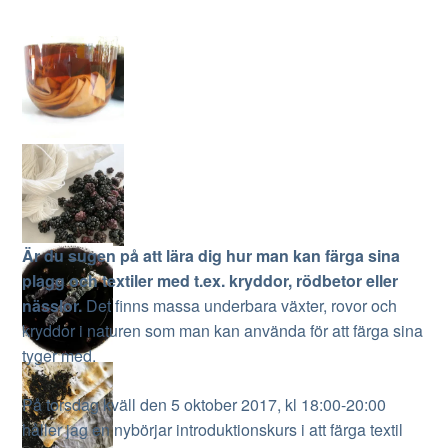
Är du sugen på att lära dig hur man kan färga sina
plagg och textiler med t.ex. kryddor, rödbetor eller
nässlor.
Det finns massa underbara växter, rovor och
kryddor i naturen som man kan använda för att färga sina
tyger med.
På torsdag kväll den 5 oktober 2017, kl 18:00-20:00
håller jag en nybörjar introduktionskurs i att färga textil