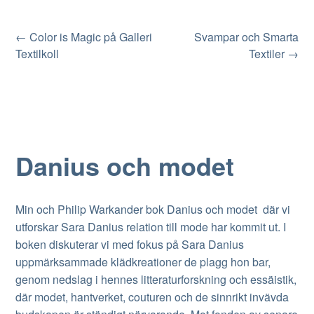
Post
←
Color is Magic på Galleri
Svampar och Smarta
Textilkoll
Textiler
→
navigation
Danius och modet
Min och Philip Warkander bok Danius och modet där vi
utforskar Sara Danius relation till mode har kommit ut. I
boken diskuterar vi med fokus på Sara Danius
uppmärksammade klädkreationer de plagg hon bar,
genom nedslag i hennes litteraturforskning och essäistik,
där modet, hantverket, couturen och de sinnrikt invävda