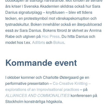
budskapen är ständigt närvarande. Mot fonden av senare
års kriser i Svenska Akademien skildras också hur Sara
Danius signaturplagg – knytblusen – blev ett tidens
tecken, en protestsymbol mot vänskapskorruption och
tystnadskultur. Boken innehåller också en återpublicerad
essä av Sara Danius. Bokens förord är skrivet av Annina
Rabe och utgiven på
Hoc Press
. Du hitta Danius och
modet hos t.ex.
Adlibris
och
Bokus
.
Kommande event
I oktober kommer och Charlotte Østergaard ge en
performative presentation –
Co-Creative Knitting –
explorations of an improvisational practices
– på
ALLIANCES AND COMMONALITIES
konferensen på
Stockholm konstnärliga högskola.