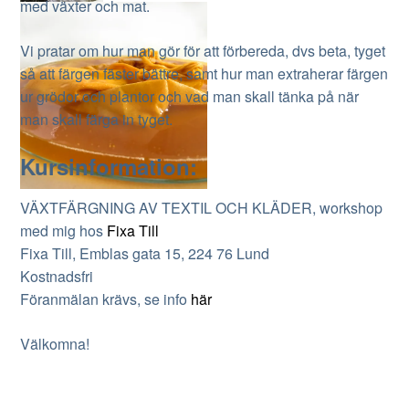
med växter och mat.
Vi pratar om hur man gör för att förbereda, dvs beta, tyget
så att färgen fäster bättre, samt hur man extraherar färgen
ur grödor och plantor och vad man skall tänka på när
man skall färga in tyget.
Kursinformation:
VÄXTFÄRGNING AV TEXTIL OCH KLÄDER, workshop
med mig hos
Fixa Till
Fixa Till, Emblas gata 15, 224 76 Lund
Kostnadsfri
Föranmälan krävs, se info
här
Välkomna!