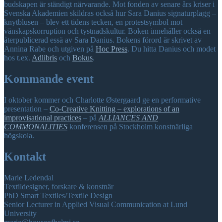
budskapen är ständigt närvarande. Mot fonden av senare års kriser i
Svenska Akademien skildras också hur Sara Danius signaturplagg –
knytblusen – blev ett tidens tecken, en protestsymbol mot
vänskapskorruption och tystnadskultur. Boken innehåller också en
återpublicerad essä av Sara Danius. Bokens förord är skrivet av
Annina Rabe och utgiven på
Hoc Press
. Du hitta Danius och modet
hos t.ex.
Adlibris
och
Bokus
.
Kommande event
I oktober kommer och Charlotte Østergaard ge en performative
presentation –
Co-Creative Knitting – explorations of an
improvisational practices
– på
ALLIANCES AND
COMMONALITIES
konferensen på Stockholm konstnärliga
högskola.
Kontakt
Marie Ledendal
Textildesigner, forskare & konstnär
PhD Smart Textiles/Textile Design
Senior Lecturer in Applied Visual Communication at Lund
University