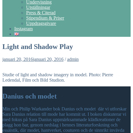
Undervisning
Utställningar
Press & Citerad
Stipendium & Priser
Uppdragsgivare
Instagram
Light and Shadow Play
januari 20, 2016
januari 20, 2016
/
admin
Studie of light and shadow imagery in model. Photo: Pierre
Ledendal, Film och Bild Studion.
Danius och modet
Min och Philip Warkander bok Danius och modet där vi utforskar
Sara Danius relation till mode har kommit ut. I boken diskuterar vi
med fokus på Sara Danius uppmärksammade klädkreationer de
plagg hon bar, genom nedslag i hennes litteraturforskning och
essäistik, där modet, hantverket, couturen och de sinnrikt invävda