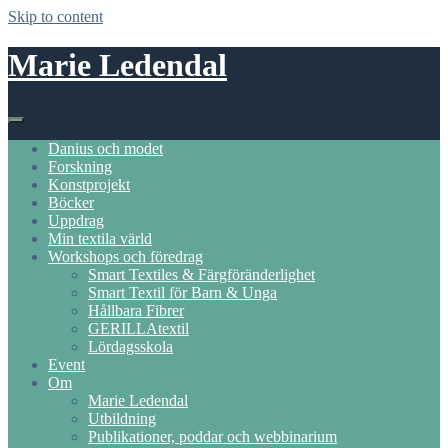
Skip to content
Marie Ledendal
Danius och modet
Forskning
Konstprojekt
Böcker
Uppdrag
Min textila värld
Workshops och föredrag
Smart Textiles & Färgföränderlighet
Smart Textil för Barn & Unga
Hållbara Fibrer
GERILLAtextil
Lördagsskola
Event
Om
Marie Ledendal
Utbildning
Publikationer, poddar och webbinarium