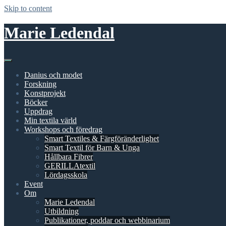
Skip to content
Marie Ledendal
Danius och modet
Forskning
Konstprojekt
Böcker
Uppdrag
Min textila värld
Workshops och föredrag
Smart Textiles & Färgföränderlighet
Smart Textil för Barn & Unga
Hållbara Fibrer
GERILLAtextil
Lördagsskola
Event
Om
Marie Ledendal
Utbildning
Publikationer, poddar och webbinarium