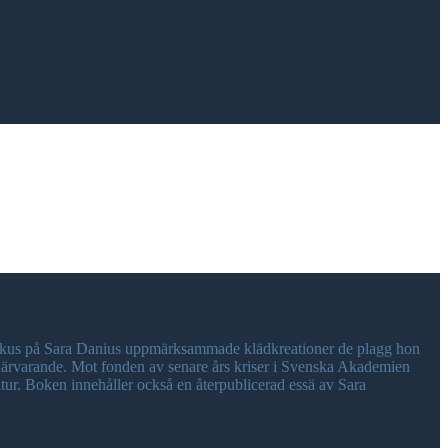
 fokus på Sara Danius uppmärksammade klädkreationer de plagg hon
t närvarande. Mot fonden av senare års kriser i Svenska Akademien
tur. Boken innehåller också en återpublicerad essä av Sara