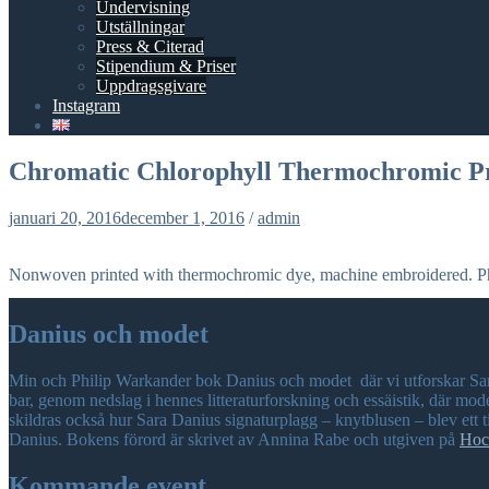
Undervisning
Utställningar
Press & Citerad
Stipendium & Priser
Uppdragsgivare
Instagram
Chromatic Chlorophyll Thermochromic P
januari 20, 2016
december 1, 2016
/
admin
Nonwoven printed with thermochromic dye, machine embroidered. Ph
Danius och modet
Min och Philip Warkander bok Danius och modet där vi utforskar Sar
bar, genom nedslag i hennes litteraturforskning och essäistik, där mo
skildras också hur Sara Danius signaturplagg – knytblusen – blev ett 
Danius. Bokens förord är skrivet av Annina Rabe och utgiven på
Hoc
Kommande event