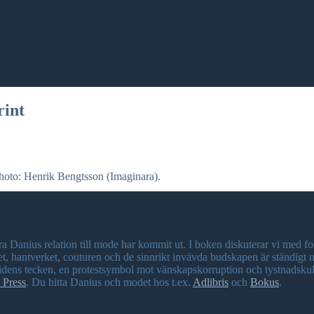
rint
oto: Henrik Bengtsson (Imaginara).
a Danius relation till mode har kommit ut. I boken diskuterar vi med
det, hantverket, couturen och de sinnrikt invävda budskapen är ständig
tidens tecken, en protestsymbol mot vänskapskorruption och tystnadskul
 Press
. Du hitta Danius och modet hos t.ex.
Adlibris
och
Bokus
.