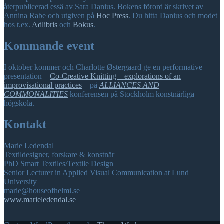
återpublicerad essä av Sara Danius. Bokens förord är skrivet av
Annina Rabe och utgiven på
Hoc Press
. Du hitta Danius och modet
hos t.ex.
Adlibris
och
Bokus
.
Kommande event
I oktober kommer och Charlotte Østergaard ge en performative
presentation –
Co-Creative Knitting – explorations of an
improvisational practices
– på
ALLIANCES AND
COMMONALITIES
konferensen på Stockholm konstnärliga
högskola.
Kontakt
Marie Ledendal
Textildesigner, forskare & konstnär
PhD Smart Textiles/Textile Design
Senior Lecturer in Applied Visual Communication at Lund
University
marie@houseofhelmi.se
www.marieledendal.se