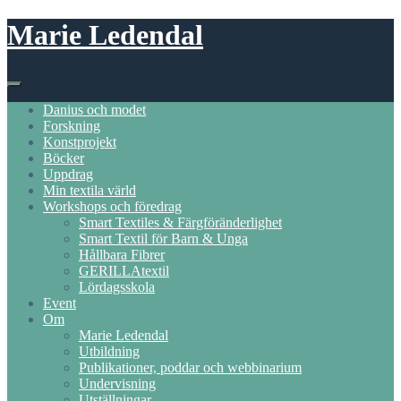
Skip
Marie Ledendal
to
content
Danius och modet
Forskning
Konstprojekt
Böcker
Uppdrag
Min textila värld
Workshops och föredrag
Smart Textiles & Färgföränderlighet
Smart Textil för Barn & Unga
Hållbara Fibrer
GERILLAtextil
Lördagsskola
Event
Om
Marie Ledendal
Utbildning
Publikationer, poddar och webbinarium
Undervisning
Utställningar