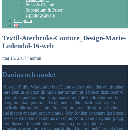
Press & Citerad
Stipendium & Priser
Uppdragsgivare
Instagram
Textil-Aterbruks-Couture_Design-Marie-
Ledendal-16-web
maj 15, 2017
/
admin
Danius och modet
Min och Philip Warkander bok Danius och modet där vi utforskar
Sara Danius relation till mode har kommit ut. I boken diskuterar vi
med fokus på Sara Danius uppmärksammade klädkreationer de
plagg hon bar, genom nedslag i hennes litteraturforskning och
essäistik, där modet, hantverket, couturen och de sinnrikt invävda
budskapen är ständigt närvarande. Mot fonden av senare års kriser i
Svenska Akademien skildras också hur Sara Danius signaturplagg –
knytblusen – blev ett tidens tecken, en protestsymbol mot
vänskapskorruption och tystnadskultur. Boken innehåller också en