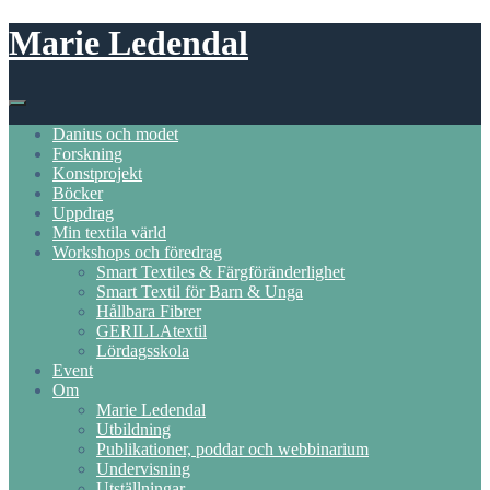
Skip
Marie Ledendal
to
content
Danius och modet
Forskning
Konstprojekt
Böcker
Uppdrag
Min textila värld
Workshops och föredrag
Smart Textiles & Färgföränderlighet
Smart Textil för Barn & Unga
Hållbara Fibrer
GERILLAtextil
Lördagsskola
Event
Om
Marie Ledendal
Utbildning
Publikationer, poddar och webbinarium
Undervisning
Utställningar