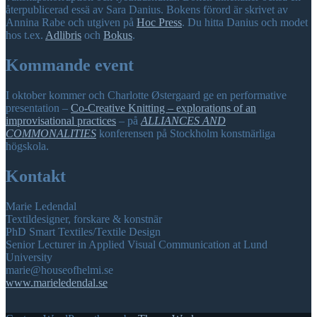
återpublicerad essä av Sara Danius. Bokens förord är skrivet av
Annina Rabe och utgiven på
Hoc Press
. Du hitta Danius och modet
hos t.ex.
Adlibris
och
Bokus
.
Kommande event
I oktober kommer och Charlotte Østergaard ge en performative
presentation –
Co-Creative Knitting – explorations of an
improvisational practices
– på
ALLIANCES AND
COMMONALITIES
konferensen på Stockholm konstnärliga
högskola.
Kontakt
Marie Ledendal
Textildesigner, forskare & konstnär
PhD Smart Textiles/Textile Design
Senior Lecturer in Applied Visual Communication at Lund
University
marie@houseofhelmi.se
www.marieledendal.se