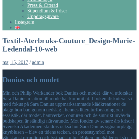
Press & Citerad
Stipendium & Priser
Uppdragsgivare
Instagram
Textil-Aterbruks-Couture_Design-Marie-
Ledendal-10-web
maj 15, 2017
/
admin
Danius och modet
Min och Philip Warkander bok Danius och modet där vi utforskar
Sara Danius relation till mode har kommit ut. I boken diskuterar vi
med fokus på Sara Danius uppmärksammade klädkreationer de
plagg hon bar, genom nedslag i hennes litteraturforskning och
essäistik, där modet, hantverket, couturen och de sinnrikt invävda
budskapen är ständigt närvarande. Mot fonden av senare års kriser i
Svenska Akademien skildras också hur Sara Danius signaturplagg –
knytblusen – blev ett tidens tecken, en protestsymbol mot
vänskapskorruption och tystnadskultur. Boken innehåller också en