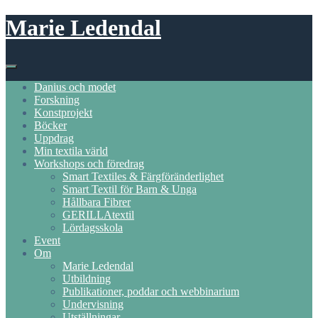
Skip
Marie Ledendal
to
content
Danius och modet
Forskning
Konstprojekt
Böcker
Uppdrag
Min textila värld
Workshops och föredrag
Smart Textiles & Färgföränderlighet
Smart Textil för Barn & Unga
Hållbara Fibrer
GERILLAtextil
Lördagsskola
Event
Om
Marie Ledendal
Utbildning
Publikationer, poddar och webbinarium
Undervisning
Utställningar