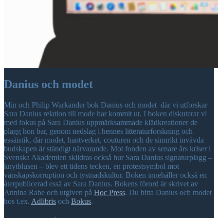
Danius och modet
Min och Philip Warkander bok Danius och modet där vi utforskar
Sara Danius relation till mode har kommit ut. I boken diskuterar vi
med fokus på Sara Danius uppmärksammade klädkreationer de
plagg hon bar, genom nedslag i hennes litteraturforskning och
essäistik, där modet, hantverket, couturen och de sinnrikt invävda
budskapen är ständigt närvarande. Mot fonden av senare års kriser i
Svenska Akademien skildras också hur Sara Danius signaturplagg –
knytblusen – blev ett tidens tecken, en protestsymbol mot
vänskapskorruption och tystnadskultur. Boken innehåller också en
återpublicerad essä av Sara Danius. Bokens förord är skrivet av
Annina Rabe och utgiven på
Hoc Press
. Du hitta Danius och modet
hos t.ex.
Adlibris
och
Bokus
.