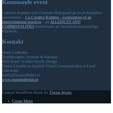
Kommande event
I oktober kommer och Charlotte Østergaard ge en performative
presentation –
Co-Creative Knitting – explorations of an
improvisational practices
– på
ALLIANCES AND
COMMONALITIES
konferensen på Stockholm konstnärliga
högskola.
Kontakt
Marie Ledendal
Textildesigner, forskare & konstnär
PhD Smart Textiles/Textile Design
Senior Lecturer in Applied Visual Communication at Lund
University
marie@houseofhelmi.se
www.marieledendal.se
Custom WordPress theme by
Theme.Works
Create Menu