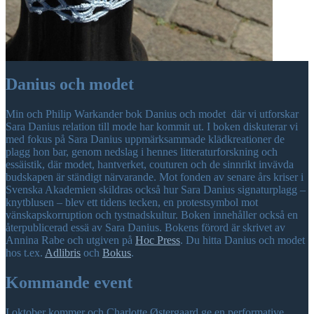
Danius och modet
Min och Philip Warkander bok Danius och modet där vi utforskar
Sara Danius relation till mode har kommit ut. I boken diskuterar vi
med fokus på Sara Danius uppmärksammade klädkreationer de
plagg hon bar, genom nedslag i hennes litteraturforskning och
essäistik, där modet, hantverket, couturen och de sinnrikt invävda
budskapen är ständigt närvarande. Mot fonden av senare års kriser i
Svenska Akademien skildras också hur Sara Danius signaturplagg –
knytblusen – blev ett tidens tecken, en protestsymbol mot
vänskapskorruption och tystnadskultur. Boken innehåller också en
återpublicerad essä av Sara Danius. Bokens förord är skrivet av
Annina Rabe och utgiven på
Hoc Press
. Du hitta Danius och modet
hos t.ex.
Adlibris
och
Bokus
.
Kommande event
I oktober kommer och Charlotte Østergaard ge en performative