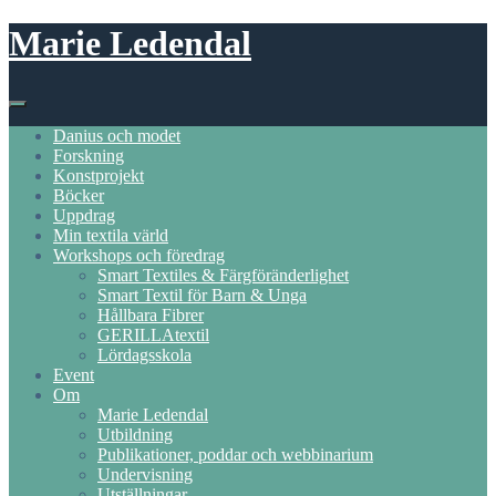
Skip
Marie Ledendal
to
content
Danius och modet
Forskning
Konstprojekt
Böcker
Uppdrag
Min textila värld
Workshops och föredrag
Smart Textiles & Färgföränderlighet
Smart Textil för Barn & Unga
Hållbara Fibrer
GERILLAtextil
Lördagsskola
Event
Om
Marie Ledendal
Utbildning
Publikationer, poddar och webbinarium
Undervisning
Utställningar