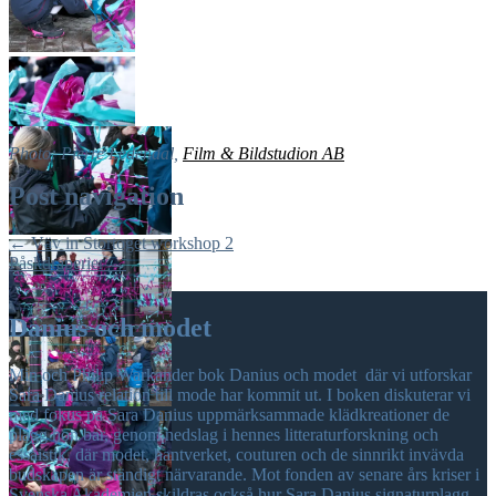
Photo: Pierre Ledendal,
Film & Bildstudion AB
Post navigation
←
Väv in Stortoget workshop 2
Påskdraperier
→
Danius och modet
Min och Philip Warkander bok Danius och modet där vi utforskar
Sara Danius relation till mode har kommit ut. I boken diskuterar vi
med fokus på Sara Danius uppmärksammade klädkreationer de
plagg hon bar, genom nedslag i hennes litteraturforskning och
essäistik, där modet, hantverket, couturen och de sinnrikt invävda
budskapen är ständigt närvarande. Mot fonden av senare års kriser i
Svenska Akademien skildras också hur Sara Danius signaturplagg –