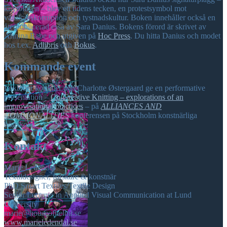
knytblusen – blev ett tidens tecken, en protestsymbol mot
vänskapskorruption och tystnadskultur. Boken innehåller också en
återpublicerad essä av Sara Danius. Bokens förord är skrivet av
Annina Rabe och utgiven på
Hoc Press
. Du hitta Danius och modet
hos t.ex.
Adlibris
och
Bokus
.
Kommande event
I oktober kommer och Charlotte Østergaard ge en performative
presentation –
Co-Creative Knitting – explorations of an
improvisational practices
– på
ALLIANCES AND
COMMONALITIES
konferensen på Stockholm konstnärliga
högskola.
Kontakt
Marie Ledendal
Textildesigner, forskare & konstnär
PhD Smart Textiles/Textile Design
Senior Lecturer in Applied Visual Communication at Lund
University
marie@houseofhelmi.se
www.marieledendal.se