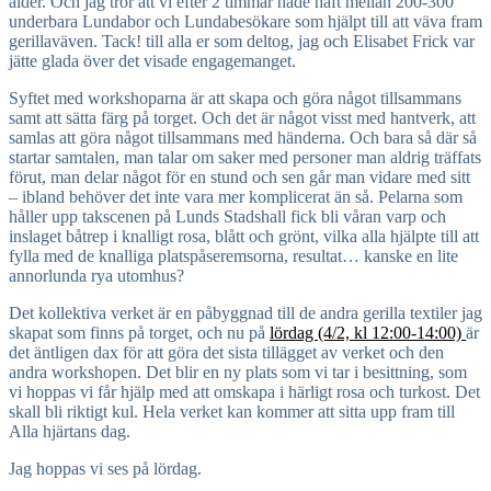
ålder. Och jag tror att vi efter 2 timmar hade haft mellan 200-300
underbara Lundabor och Lundabesökare som hjälpt till att väva fram
gerillaväven. Tack! till alla er som deltog, jag och Elisabet Frick var
jätte glada över det visade engagemanget.
Syftet med workshoparna är att skapa och göra något tillsammans
samt att sätta färg på torget. Och det är något visst med hantverk, att
samlas att göra något tillsammans med händerna. Och bara så där så
startar samtalen, man talar om saker med personer man aldrig träffats
förut, man delar något för en stund och sen går man vidare med sitt
– ibland behöver det inte vara mer komplicerat än så. Pelarna som
håller upp takscenen på Lunds Stadshall fick bli våran varp och
inslaget båtrep i knalligt rosa, blått och grönt, vilka alla hjälpte till att
fylla med de knalliga platspåseremsorna, resultat… kanske en lite
annorlunda rya utomhus?
Det kollektiva verket är en påbyggnad till de andra gerilla textiler jag
skapat som finns på torget, och nu på
lördag (4/2, kl 12:00-14:00)
är
det äntligen dax för att göra det sista tillägget av verket och den
andra workshopen. Det blir en ny plats som vi tar i besittning, som
vi hoppas vi får hjälp med att omskapa i härligt rosa och turkost. Det
skall bli riktigt kul. Hela verket kan kommer att sitta upp fram till
Alla hjärtans dag.
Jag hoppas vi ses på lördag.