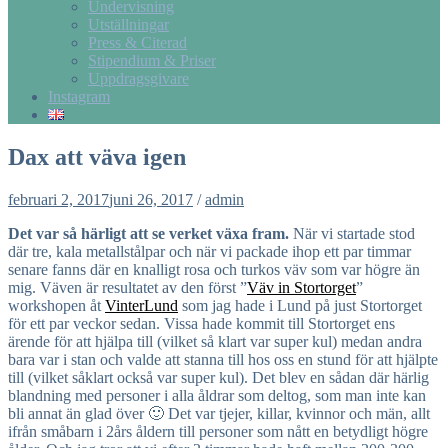
Undervisning
Utställningar
Press & Citerad
Stipendium & Priser
Uppdragsgivare
Instagram
Dax att väva igen
februari 2, 2017
juni 26, 2017
/
admin
Det var så härligt att se verket växa fram.
När vi startade stod
där tre, kala metallstålpar och när vi packade ihop ett par timmar
senare fanns där en knalligt rosa och turkos väv som var högre än
mig. Väven är resultatet av den först ”
Väv in Stortorget
”
workshopen åt
VinterLund
som jag hade i Lund på just Stortorget
för ett par veckor sedan. Vissa hade kommit till Stortorget ens
ärende för att hjälpa till (vilket så klart var super kul) medan andra
bara var i stan och valde att stanna till hos oss en stund för att hjälpte
till (vilket såklart också var super kul). Det blev en sådan där härlig
blandning med personer i alla åldrar som deltog, som man inte kan
bli annat än glad över 🙂 Det var tjejer, killar, kvinnor och män, allt
ifrån småbarn i 2års åldern till personer som nått en betydligt högre