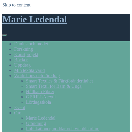
Skip to content
Marie Ledendal
Danius och modet
Forskning
Konstprojekt
Böcker
Uppdrag
Min textila värld
Workshops och föredrag
Smart Textiles & Färgföränderlighet
Smart Textil för Barn & Unga
Hållbara Fibrer
GERILLAtextil
Lördagsskola
Event
Om
Marie Ledendal
Utbildning
Publikationer, poddar och webbinarium