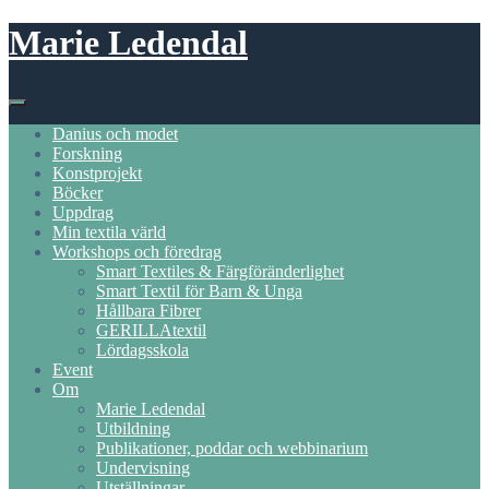
Skip
Marie Ledendal
to
content
Danius och modet
Forskning
Konstprojekt
Böcker
Uppdrag
Min textila värld
Workshops och föredrag
Smart Textiles & Färgföränderlighet
Smart Textil för Barn & Unga
Hållbara Fibrer
GERILLAtextil
Lördagsskola
Event
Om
Marie Ledendal
Utbildning
Publikationer, poddar och webbinarium
Undervisning
Utställningar