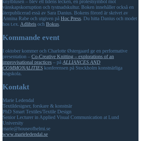
knytblusen – blev ett tidens tecken, en protestsymbol mot
vänskapskorruption och tystnadskultur. Boken innehåller också en
återpublicerad essä av Sara Danius. Bokens förord är skrivet av
Annina Rabe och utgiven på
Hoc Press
. Du hitta Danius och modet
hos t.ex.
Adlibris
och
Bokus
.
Kommande event
I oktober kommer och Charlotte Østergaard ge en performative
presentation –
Co-Creative Knitting – explorations of an
improvisational practices
– på
ALLIANCES AND
COMMONALITIES
konferensen på Stockholm konstnärliga
högskola.
Kontakt
Marie Ledendal
Textildesigner, forskare & konstnär
PhD Smart Textiles/Textile Design
Senior Lecturer in Applied Visual Communication at Lund
University
marie@houseofhelmi.se
www.marieledendal.se