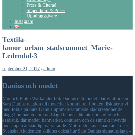
Press & Citerad
Stipendium & Priser
Uppdragsgivare
Instagram
Textila-
lamor_urban_stadsrummet_Marie-
Ledendal-3
september 21, 2017
/
admin
Danius och modet
Min och Philip Warkander bok Danius och modet där vi utforskar
Sara Danius relation till mode har kommit ut. I boken diskuterar vi
med fokus på Sara Danius uppmärksammade klädkreationer de
plagg hon bar, genom nedslag i hennes litteraturforskning och
essäistik, där modet, hantverket, couturen och de sinnrikt invävda
budskapen är ständigt närvarande. Mot fonden av senare års kriser i
Svenska Akademien skildras också hur Sara Danius signaturplagg –