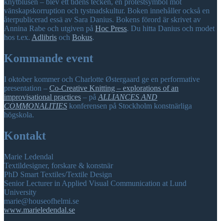
knytblusen – blev ett tidens tecken, en protestsymbol mot
vänskapskorruption och tystnadskultur. Boken innehåller också en
återpublicerad essä av Sara Danius. Bokens förord är skrivet av
Annina Rabe och utgiven på
Hoc Press
. Du hitta Danius och modet
hos t.ex.
Adlibris
och
Bokus
.
Kommande event
I oktober kommer och Charlotte Østergaard ge en performative
presentation –
Co-Creative Knitting – explorations of an
improvisational practices
– på
ALLIANCES AND
COMMONALITIES
konferensen på Stockholm konstnärliga
högskola.
Kontakt
Marie Ledendal
Textildesigner, forskare & konstnär
PhD Smart Textiles/Textile Design
Senior Lecturer in Applied Visual Communication at Lund
University
marie@houseofhelmi.se
www.marieledendal.se