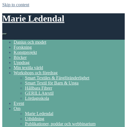
Skip to content
Marie Ledendal
Danius och modet
Forskning
Konstprojekt
Böcker
Uppdrag
Min textila värld
Workshops och föredrag
Smart Textiles & Färgföränderlighet
Smart Textil för Barn & Unga
Hållbara Fibrer
GERILLAtextil
Lördagsskola
Event
Om
Marie Ledendal
Utbildning
Publikationer, poddar och webbinarium