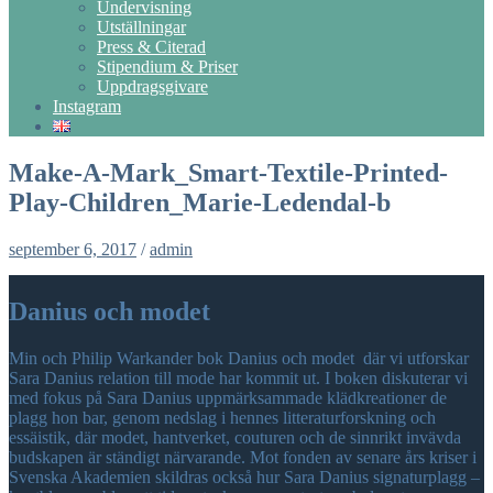
Undervisning
Utställningar
Press & Citerad
Stipendium & Priser
Uppdragsgivare
Instagram
Make-A-Mark_Smart-Textile-Printed-
Play-Children_Marie-Ledendal-b
september 6, 2017
/
admin
Danius och modet
Min och Philip Warkander bok Danius och modet där vi utforskar
Sara Danius relation till mode har kommit ut. I boken diskuterar vi
med fokus på Sara Danius uppmärksammade klädkreationer de
plagg hon bar, genom nedslag i hennes litteraturforskning och
essäistik, där modet, hantverket, couturen och de sinnrikt invävda
budskapen är ständigt närvarande. Mot fonden av senare års kriser i
Svenska Akademien skildras också hur Sara Danius signaturplagg –