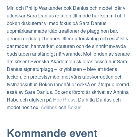
Min och Philip Warkander bok Danius och modet där vi
utforskar Sara Danius relation till mode har kommit ut. I
boken diskuterar vi med fokus på Sara Danius
uppmärksammade klädkreationer de plagg hon bar,
genom nedslag i hennes litteraturforskning och essäistik,
där modet, hantverket, couturen och de sinnrikt invävda
budskapen är ständigt närvarande. Mot fonden av senare
års kriser i Svenska Akademien skildras också hur Sara
Danius signaturplagg – knytblusen – blev ett tidens
tecken, en protestsymbol mot vänskapskorruption och
tystnadskultur. Boken innehåller också en återpublicerad
essä av Sara Danius. Bokens förord är skrivet av Annina
Rabe och utgiven på
Hoc Press
. Du hitta Danius och
modet hos t.ex.
Adlibris
och
Bokus
.
Kommande event