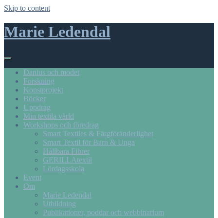
Skip to content
Marie Ledendal
Danius och modet
Forskning
Konstprojekt
Böcker
Uppdrag
Min textila värld
Workshops och föredrag
Smart Textiles & Färgföränderlighet
Smart Textil för Barn & Unga
Hållbara Fibrer
GERILLAtextil
Lördagsskola
Event
Om
Marie Ledendal
Utbildning
Publikationer, poddar och webbinarium