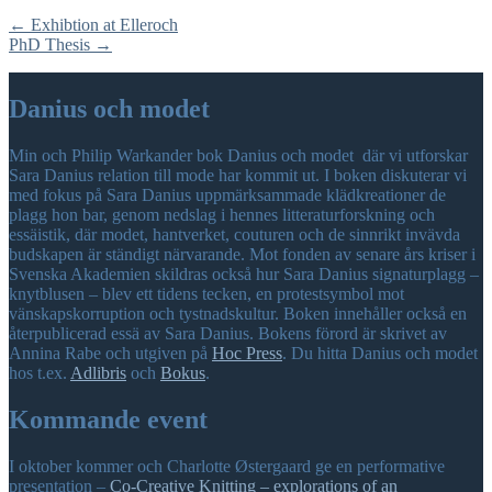
←
Exhibtion at Elleroch
PhD Thesis
→
Danius och modet
Min och Philip Warkander bok Danius och modet där vi utforskar
Sara Danius relation till mode har kommit ut. I boken diskuterar vi
med fokus på Sara Danius uppmärksammade klädkreationer de
plagg hon bar, genom nedslag i hennes litteraturforskning och
essäistik, där modet, hantverket, couturen och de sinnrikt invävda
budskapen är ständigt närvarande. Mot fonden av senare års kriser i
Svenska Akademien skildras också hur Sara Danius signaturplagg –
knytblusen – blev ett tidens tecken, en protestsymbol mot
vänskapskorruption och tystnadskultur. Boken innehåller också en
återpublicerad essä av Sara Danius. Bokens förord är skrivet av
Annina Rabe och utgiven på
Hoc Press
. Du hitta Danius och modet
hos t.ex.
Adlibris
och
Bokus
.
Kommande event
I oktober kommer och Charlotte Østergaard ge en performative
presentation –
Co-Creative Knitting – explorations of an