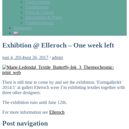
Undervisning
Utställningar
Press & Citerad
Stipendium & Priser
Uppdragsgivare
Instagram
Exhibtion @ Elleroch – One week left
juni 4, 2014
juni 26, 2017
/
admin
Their is still time to come by and see the exhibition ‘Formgalleriet
2014:1’ at galleri Elleroch were I’m exhibiting textiles together with
three other designers.
The exhibition runs until June 12th.
For more information see
Elleroch
Post navigation