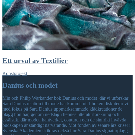
Ett urval av Textilier
Konstprojekt
Danius och modet
Min och Philip Warkander bok Danius och modet där vi utforskar
Sara Danius relation till mode har kommit ut. I boken diskuterar vi
med fokus på Sara Danius uppmärksammade klädkreationer de
plagg hon bar, genom nedslag i hennes litteraturforskning och
essäistik, där modet, hantverket, couturen och de sinnrikt invävda
budskapen är ständigt närvarande. Mot fonden av senare års kriser i
Svenska Akademien skildras också hur Sara Danius signaturplagg –