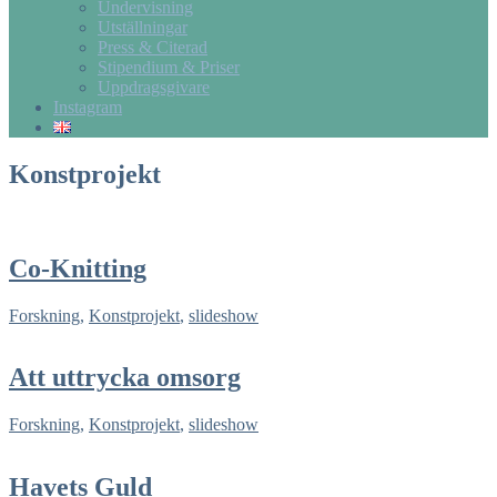
Undervisning
Utställningar
Press & Citerad
Stipendium & Priser
Uppdragsgivare
Instagram
Konstprojekt
Co-Knitting
Forskning
,
Konstprojekt
,
slideshow
Att uttrycka omsorg
Forskning
,
Konstprojekt
,
slideshow
Havets Guld