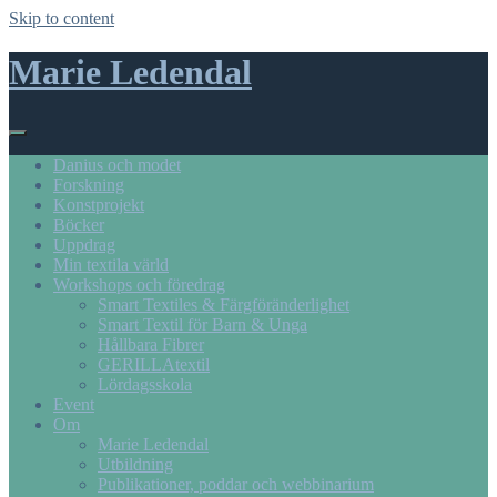
Skip to content
Marie Ledendal
Danius och modet
Forskning
Konstprojekt
Böcker
Uppdrag
Min textila värld
Workshops och föredrag
Smart Textiles & Färgföränderlighet
Smart Textil för Barn & Unga
Hållbara Fibrer
GERILLAtextil
Lördagsskola
Event
Om
Marie Ledendal
Utbildning
Publikationer, poddar och webbinarium