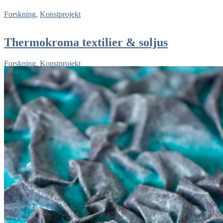
Forskning
,
Konstprojekt
Thermokroma textilier & soljus
Forskning
,
Konstprojekt