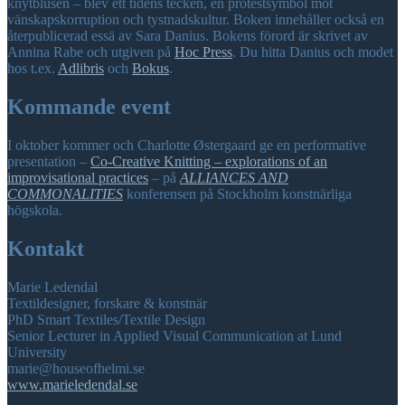
knytblusen – blev ett tidens tecken, en protestsymbol mot
vänskapskorruption och tystnadskultur. Boken innehåller också en
återpublicerad essä av Sara Danius. Bokens förord är skrivet av
Annina Rabe och utgiven på
Hoc Press
. Du hitta Danius och modet
hos t.ex.
Adlibris
och
Bokus
.
Kommande event
I oktober kommer och Charlotte Østergaard ge en performative
presentation –
Co-Creative Knitting – explorations of an
improvisational practices
– på
ALLIANCES AND
COMMONALITIES
konferensen på Stockholm konstnärliga
högskola.
Kontakt
Marie Ledendal
Textildesigner, forskare & konstnär
PhD Smart Textiles/Textile Design
Senior Lecturer in Applied Visual Communication at Lund
University
marie@houseofhelmi.se
www.marieledendal.se