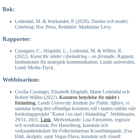
Bok:
Ledendal, M. & Warkander, P. (2020).
Danius och modet
,
Göteborg: Hoc Press, Redaktör: Madelaine Levy.
Rapporter:
Cassigner, C., Högdahl, L., Ledendal, M. & Willim, R.
(2022).
Konst för städer i förändring – en förstudie
. Rapport,
Institutionen för strategisk kommunikation, Lunds universitet,
Lund: Media-Tryck.
Webbinarium:
Cecilia Cassinger, Elisabeth Högdahl, Marie Ledendal och
Robert Willim (2022).
Konstens betydelse för städer i
förändring
,
Lunds University Institute for Public Affairs
, vi
samtalar kring den offentliga konstens roll i staden utifrån vårt
forskningsprojekt ”Konst i en stad i förändring”. Webbinarier,
29/11, 2021,
Länk
. Medverkande: Lisa Färnström, regissör
och scenkonstnär, Per Hasselberg, konstnär och
verksamhetsledare för Folkrörelsernas Konstfrämjande, Eva
Hild, skulptör, samt Vegan Flava, konstnär och visuell