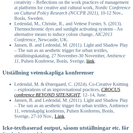
creativity – Reflections on the work practices of management
at platforms for creative and cultural work,
Nordic Conference
on Cultural Policy Research (NCCPR 2021)
,
10-12 Nov.,
Borås, Sweden.
Ledendal, M., Christie, R., and Vettese Forster, S. (2013).
Thermochromic dyes and sunlight activating systems ‐ An
alternative means to induce colour change,
AIC2013
Conference,
Newcastle, UK.
Jansen, B. and Ledendal, M. (2011). Light and Shadow Play
– The sun as an aesthetic trigger for urban textiles,
utställningskatalog, 27 November-30 November,
Ambience
11
, Pulsen Konferese, Borås, Sverige,
länk
.
Utställning vetenskapliga konferenser
Ledendal, M. & Østergaard, C. (2024). Co-Creative Knitting
– explorations of an improvisational practices,
CROCUS
conference BEYOND SITE/SIGHT
, 12–14, June.
Jansen, B. and Ledendal, M. (2011). Light and Shadow Play
– The sun as an aesthetic trigger for urban textiles, Ambience
11, vetenskaplig konferens, Pulsen Konferens, Borås,
Sverige, 27-10 Nov.,
Länk
.
Icke-textbaserad output, såsom utställningar etc. för