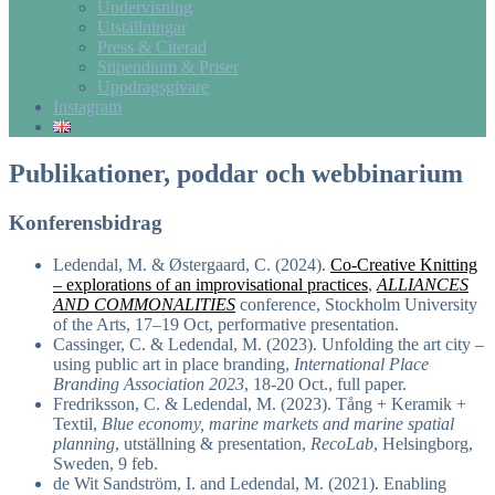
Undervisning
Utställningar
Press & Citerad
Stipendium & Priser
Uppdragsgivare
Instagram
Publikationer, poddar och webbinarium
Konferensbidrag
Ledendal, M. & Østergaard, C. (2024).
Co-Creative Knitting
– explorations of an improvisational practices
,
ALLIANCES
AND COMMONALITIES
conference, Stockholm University
of the Arts, 17–19 Oct, performative presentation.
Cassinger, C. & Ledendal, M. (2023). Unfolding the art city –
using public art in place branding,
International Place
Branding Association 2023
, 18-20 Oct., full paper.
Fredriksson, C. & Ledendal, M. (2023). Tång + Keramik +
Textil,
Blue economy, marine markets and marine spatial
planning
, utställning & presentation,
RecoLab
, Helsingborg,
Sweden, 9 feb.
de Wit Sandström, I. and
Ledendal, M.
(2021). Enabling