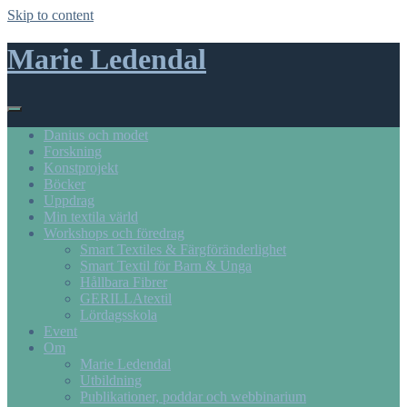
Skip to content
Marie Ledendal
Danius och modet
Forskning
Konstprojekt
Böcker
Uppdrag
Min textila värld
Workshops och föredrag
Smart Textiles & Färgföränderlighet
Smart Textil för Barn & Unga
Hållbara Fibrer
GERILLAtextil
Lördagsskola
Event
Om
Marie Ledendal
Utbildning
Publikationer, poddar och webbinarium