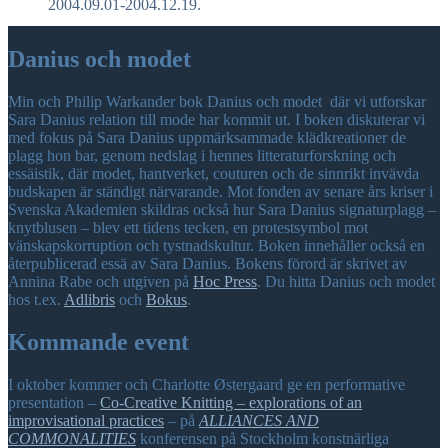
2004.09.01-2004.12.19.
Danius och modet
Min och Philip Warkander bok Danius och modet där vi utforskar
Sara Danius relation till mode har kommit ut. I boken diskuterar vi
med fokus på Sara Danius uppmärksammade klädkreationer de
plagg hon bar, genom nedslag i hennes litteraturforskning och
essäistik, där modet, hantverket, couturen och de sinnrikt invävda
budskapen är ständigt närvarande. Mot fonden av senare års kriser i
Svenska Akademien skildras också hur Sara Danius signaturplagg –
knytblusen – blev ett tidens tecken, en protestsymbol mot
vänskapskorruption och tystnadskultur. Boken innehåller också en
återpublicerad essä av Sara Danius. Bokens förord är skrivet av
Annina Rabe och utgiven på
Hoc Press
. Du hitta Danius och modet
hos t.ex.
Adlibris
och
Bokus
.
Kommande event
I oktober kommer och Charlotte Østergaard ge en performative
presentation –
Co-Creative Knitting – explorations of an
improvisational practices
– på
ALLIANCES AND
COMMONALITIES
konferensen på Stockholm konstnärliga