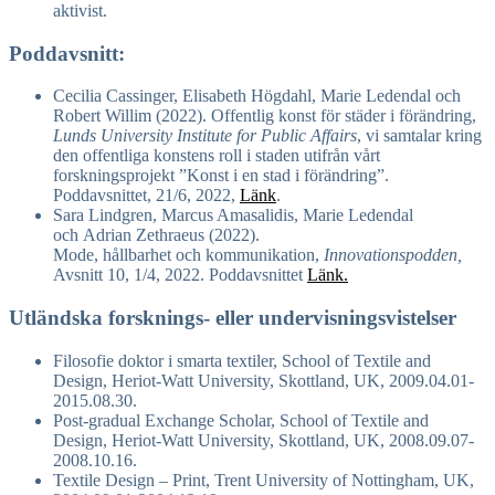
aktivist.
Poddavsnitt:
Cecilia Cassinger, Elisabeth Högdahl, Marie Ledendal och
Robert Willim (2022). Offentlig konst för städer i förändring,
Lunds University Institute for Public Affairs
, vi samtalar kring
den offentliga konstens roll i staden utifrån vårt
forskningsprojekt ”Konst i en stad i förändring”.
Poddavsnittet, 21/6, 2022,
Länk
.
Sara Lindgren, Marcus Amasalidis, Marie Ledendal
och Adrian Zethraeus (2022).
Mode, hållbarhet och kommunikation,
Innovationspodden,
Avsnitt 10, 1/4, 2022. Poddavsnittet
Länk.
Utländska forsknings- eller undervisningsvistelser
Filosofie doktor i smarta textiler, School of Textile and
Design, Heriot-Watt University, Skottland, UK, 2009.04.01-
2015.08.30.
Post-gradual Exchange Scholar, School of Textile and
Design, Heriot-Watt University, Skottland, UK, 2008.09.07-
2008.10.16.
Textile Design – Print, Trent University of Nottingham, UK,