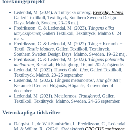
forskningsprojekt
Ledendal, M. (2024). Att uttrycka omsorg,
Everyday Fibres
,
Galleri Textilkoll, Textiltryck, Southern Sweden Design
Days, Malmö, Sweden, 23–26 maj.
Fredriksson, C. & Ledendal, M. (2023).
Tångens olika
uttrycksformer,
Galleri Textilkoll, Textiltryck, Malmö 6–24
mars.
Fredriksson, C. & Ledendal, M. (2022). Tång + Keramik +
Textil,
Textile Matters,
Galleri Textilkoll, Textiltryck,
Southern Sweden Design Days, Malmö, Sweden, 19–22 maj.
Fredriksson, C. & Ledendal, M. (2022).
Tångens potentiella
mellanrum,
RekoLab, Helsingborg, 16 juni 2022-pågående.
Ledendal, M. (2022). Havets Guld,
Ljus
, Galleri Textilkoll,
Textiltryck, Malmö, 23–25 september.
Ledendal, M. (2022). Tångens metamorfos’,
Hur går det?
,
Keramiskt Center i Höganäs, Höganäs, 3 november–4
december.
Ledendal, M. (2021). Metaformos,
Transferred,
Galleri
Textilkoll, Textiltryck, Malmö, Sweden, 24–26 september.
Vetenskapliga tidskrifter
Dalqvist, J., de Witt Sandström, I., Fredriksson, C., Ledendal,
M. & Willim, R. (2024). (Redaktörer)
CROCUS conference