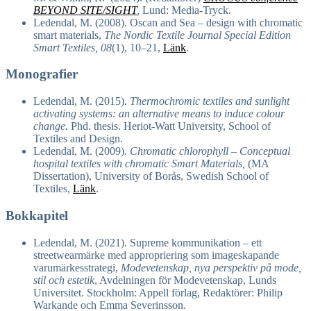
BEYOND SITE/SIGHT
,
Lund: Media-Tryck.
Ledendal, M. (2008). Oscan and Sea – design with chromatic
smart materials,
The Nordic Textile Journal Special Edition
Smart Textiles, 08
(1), 10–21,
Länk
.
Monografier
Ledendal, M. (2015).
Thermochromic textiles and sunlight
activating systems: an alternative means to induce colour
change.
Phd. thesis. Heriot-Watt University, School of
Textiles and Design.
Ledendal, M. (2009).
Chromatic chlorophyll – Conceptual
hospital textiles with chromatic Smart Materials,
(MA
Dissertation), University of Borås, Swedish School of
Textiles,
Länk
.
Bokkapitel
Ledendal, M. (2021). Supreme kommunikation – ett
streetwearmärke med appropriering som imageskapande
varumärkesstrategi,
Modevetenskap, nya perspektiv på mode,
stil och estetik
, Avdelningen för Modevetenskap, Lunds
Universitet. Stockholm: Appell förlag, Redaktörer: Philip
Warkande och Emma Severinsson.