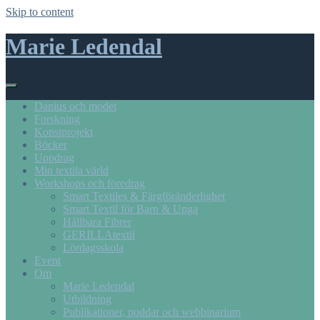
Skip to content
Marie Ledendal
Danius och modet
Forskning
Konstprojekt
Böcker
Uppdrag
Min textila värld
Workshops och föredrag
Smart Textiles & Färgföränderlighet
Smart Textil för Barn & Unga
Hållbara Fibrer
GERILLAtextil
Lördagsskola
Event
Om
Marie Ledendal
Utbildning
Publikationer, poddar och webbinarium