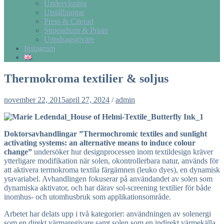
Undervisning
Utställningar
Press & Citerad
Stipendium & Priser
Uppdragsgivare
Instagram
Thermokroma textilier & soljus
november 22, 2015
april 27, 2024
/
admin
Doktorsavhandlingar ”Thermochromic textiles and sunlight
activating systems: an alternative means to induce colour
change”
undersöker hur designprocessen inom textildesign kräver
ytterligare modifikation när solen, okontrollerbara natur, används för
att aktivera termokroma textila färgämnen (leuko dyes), en dynamisk
ytavariabel. Avhandlingen fokuserar på användandet av solen som
dynamiska aktivator, och har därav sol-screening textilier för både
inomhus- och utomhusbruk som applikationsområde.
Arbetet har delats upp i två kategorier: användningen av solenergi
som en direkt värmaregivare samt solen som en indirekt värmekälla