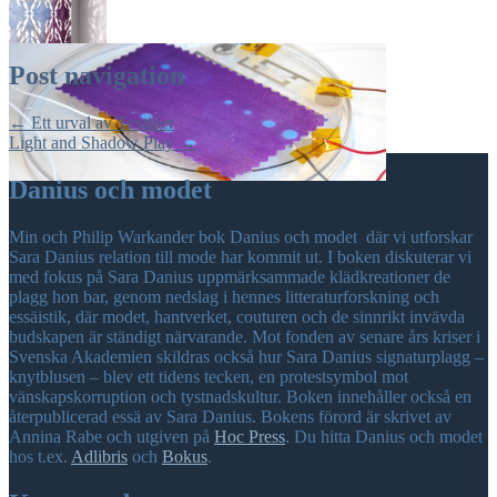
Post navigation
←
Ett urval av Textilier
Light and Shadow Play
→
Danius och modet
Min och Philip Warkander bok Danius och modet där vi utforskar
Sara Danius relation till mode har kommit ut. I boken diskuterar vi
med fokus på Sara Danius uppmärksammade klädkreationer de
plagg hon bar, genom nedslag i hennes litteraturforskning och
essäistik, där modet, hantverket, couturen och de sinnrikt invävda
budskapen är ständigt närvarande. Mot fonden av senare års kriser i
Svenska Akademien skildras också hur Sara Danius signaturplagg –
knytblusen – blev ett tidens tecken, en protestsymbol mot
vänskapskorruption och tystnadskultur. Boken innehåller också en
återpublicerad essä av Sara Danius. Bokens förord är skrivet av
Annina Rabe och utgiven på
Hoc Press
. Du hitta Danius och modet
hos t.ex.
Adlibris
och
Bokus
.