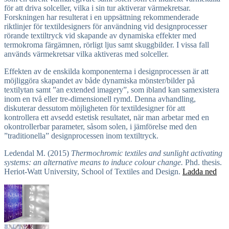
för att driva solceller, vilka i sin tur aktiverar värmekretsar.
Forskningen har resulterat i en uppsättning rekommenderade
riktlinjer för textildesigners för användning vid designprocesser
rörande textiltryck vid skapande av dynamiska effekter med
termokroma färgämnen, rörligt ljus samt skuggbilder. I vissa fall
används värmekretsar vilka aktiveras med solceller.
Effekten av de enskilda komponenterna i designprocessen är att
möjliggöra skapandet av både dynamiska mönster/bilder på
textilytan samt ”an extended imagery”, som ibland kan samexistera
inom en två eller tre-dimensionell rymd. Denna avhandling,
diskuterar dessutom möjligheten för textildesigner för att
kontrollera ett avsedd estetisk resultatet, när man arbetar med en
okontrollerbar parameter, såsom solen, i jämförelse med den
”traditionella” designprocessen inom textiltryck.
Ledendal M. (2015)
Thermochromic textiles and sunlight activating
systems: an alternative means to induce colour change.
Phd. thesis.
Heriot-Watt University, School of Textiles and Design.
Ladda ned