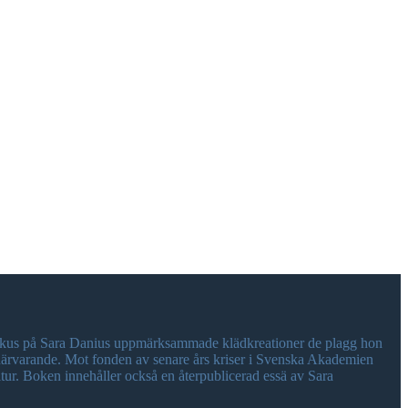
 fokus på Sara Danius uppmärksammade klädkreationer de plagg hon
t närvarande. Mot fonden av senare års kriser i Svenska Akademien
tur. Boken innehåller också en återpublicerad essä av Sara