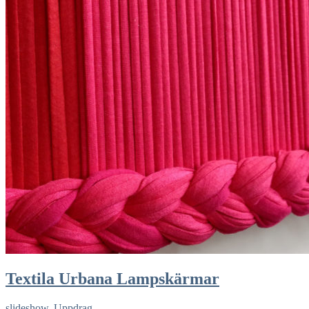
Textila Urbana Lampskärmar
slideshow
,
Uppdrag