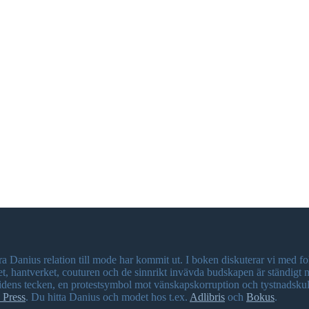
a Danius relation till mode har kommit ut. I boken diskuterar vi med
det, hantverket, couturen och de sinnrikt invävda budskapen är ständig
tidens tecken, en protestsymbol mot vänskapskorruption och tystnadskul
 Press
. Du hitta Danius och modet hos t.ex.
Adlibris
och
Bokus
.