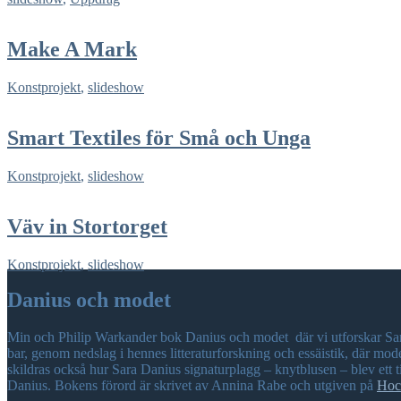
Make A Mark
Konstprojekt
,
slideshow
Smart Textiles för Små och Unga
Konstprojekt
,
slideshow
Väv in Stortorget
Konstprojekt
,
slideshow
Danius och modet
Min och Philip Warkander bok Danius och modet där vi utforskar Sar
bar, genom nedslag i hennes litteraturforskning och essäistik, där mo
skildras också hur Sara Danius signaturplagg – knytblusen – blev ett 
Danius. Bokens förord är skrivet av Annina Rabe och utgiven på
Hoc