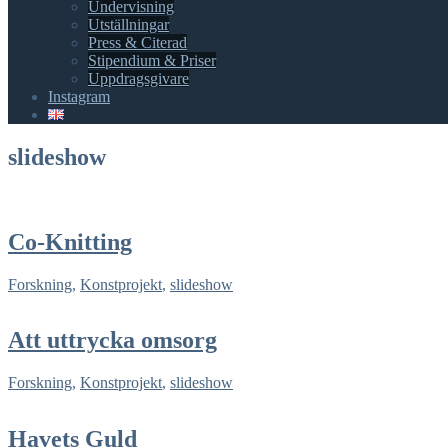
Undervisning
Utställningar
Press & Citerad
Stipendium & Priser
Uppdragsgivare
Instagram
slideshow
Co-Knitting
Forskning
,
Konstprojekt
,
slideshow
Att uttrycka omsorg
Forskning
,
Konstprojekt
,
slideshow
Havets Guld