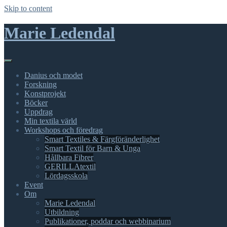
Skip to content
Marie Ledendal
Danius och modet
Forskning
Konstprojekt
Böcker
Uppdrag
Min textila värld
Workshops och föredrag
Smart Textiles & Färgföränderlighet
Smart Textil för Barn & Unga
Hållbara Fibrer
GERILLAtextil
Lördagsskola
Event
Om
Marie Ledendal
Utbildning
Publikationer, poddar och webbinarium