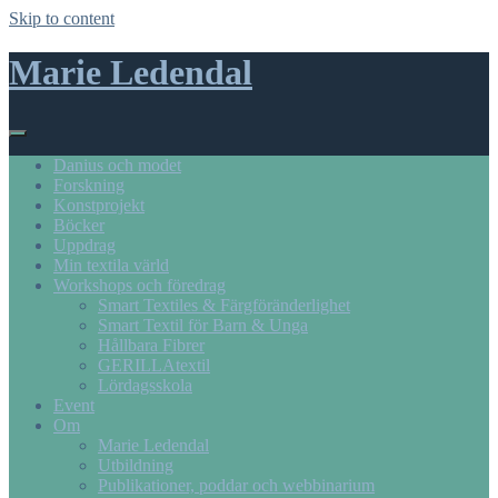
Skip to content
Marie Ledendal
Danius och modet
Forskning
Konstprojekt
Böcker
Uppdrag
Min textila värld
Workshops och föredrag
Smart Textiles & Färgföränderlighet
Smart Textil för Barn & Unga
Hållbara Fibrer
GERILLAtextil
Lördagsskola
Event
Om
Marie Ledendal
Utbildning
Publikationer, poddar och webbinarium