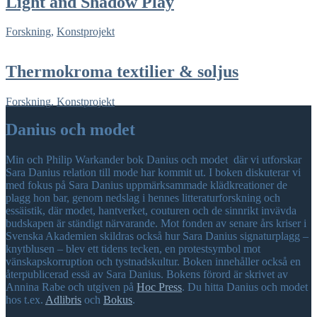
Light and Shadow Play
Forskning
,
Konstprojekt
Thermokroma textilier & soljus
Forskning
,
Konstprojekt
Danius och modet
Min och Philip Warkander bok Danius och modet där vi utforskar
Sara Danius relation till mode har kommit ut. I boken diskuterar vi
med fokus på Sara Danius uppmärksammade klädkreationer de
plagg hon bar, genom nedslag i hennes litteraturforskning och
essäistik, där modet, hantverket, couturen och de sinnrikt invävda
budskapen är ständigt närvarande. Mot fonden av senare års kriser i
Svenska Akademien skildras också hur Sara Danius signaturplagg –
knytblusen – blev ett tidens tecken, en protestsymbol mot
vänskapskorruption och tystnadskultur. Boken innehåller också en
återpublicerad essä av Sara Danius. Bokens förord är skrivet av
Annina Rabe och utgiven på
Hoc Press
. Du hitta Danius och modet
hos t.ex.
Adlibris
och
Bokus
.