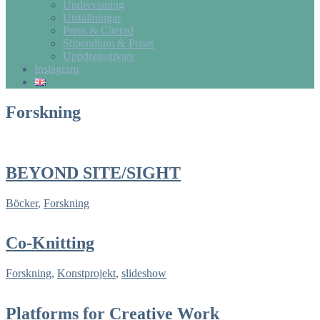
Undervisning
Utställningar
Press & Citerad
Stipendium & Priser
Uppdragsgivare
Instagram
Forskning
BEYOND SITE/SIGHT
Böcker
,
Forskning
Co-Knitting
Forskning
,
Konstprojekt
,
slideshow
Platforms for Creative Work