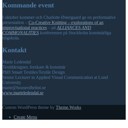
Kommande event
I oktober kommer och Charlotte Østergaard ge en performative
presentation –
Co-Creative Knitting – explorations of an
improvisational practices
– på
ALLIANCES AND
COMMONALITIES
konferensen på Stockholm konstnärliga
högskola.
Kontakt
Marie Ledendal
Textildesigner, forskare & konstnär
PhD Smart Textiles/Textile Design
Senior Lecturer in Applied Visual Communication at Lund
University
marie@houseofhelmi.se
www.marieledendal.se
Custom WordPress theme by
Theme.Works
Create Menu