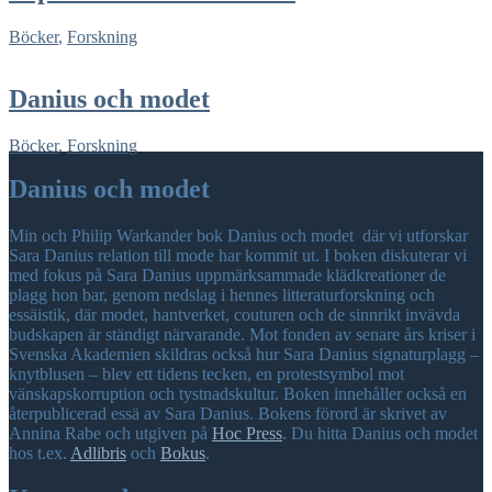
Böcker
,
Forskning
Danius och modet
Böcker
,
Forskning
Danius och modet
Min och Philip Warkander bok Danius och modet där vi utforskar
Sara Danius relation till mode har kommit ut. I boken diskuterar vi
med fokus på Sara Danius uppmärksammade klädkreationer de
plagg hon bar, genom nedslag i hennes litteraturforskning och
essäistik, där modet, hantverket, couturen och de sinnrikt invävda
budskapen är ständigt närvarande. Mot fonden av senare års kriser i
Svenska Akademien skildras också hur Sara Danius signaturplagg –
knytblusen – blev ett tidens tecken, en protestsymbol mot
vänskapskorruption och tystnadskultur. Boken innehåller också en
återpublicerad essä av Sara Danius. Bokens förord är skrivet av
Annina Rabe och utgiven på
Hoc Press
. Du hitta Danius och modet
hos t.ex.
Adlibris
och
Bokus
.