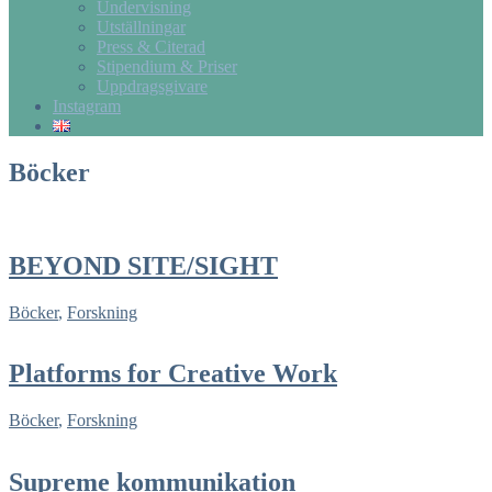
Undervisning
Utställningar
Press & Citerad
Stipendium & Priser
Uppdragsgivare
Instagram
Böcker
BEYOND SITE/SIGHT
Böcker
,
Forskning
Platforms for Creative Work
Böcker
,
Forskning
Supreme kommunikation