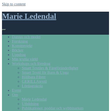
Skip to content
Marie Ledendal
Danius och modet
Forskning
Konstprojekt
Böcker
Uppdrag
Min textila värld
Workshops och föredrag
Smart Textiles & Färgföränderlighet
Smart Textil för Barn & Unga
Hållbara Fibrer
GERILLAtextil
Lördagsskola
Event
Om
Marie Ledendal
Utbildning
Publikationer, poddar och webbinarium