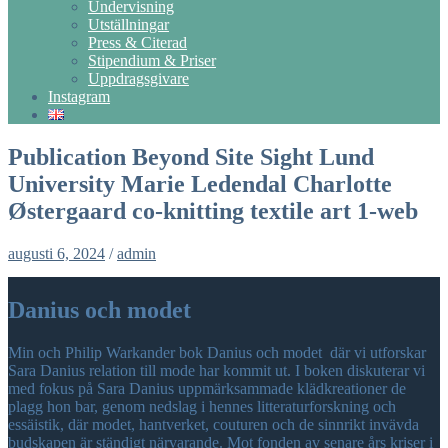
Undervisning
Utställningar
Press & Citerad
Stipendium & Priser
Uppdragsgivare
Instagram
Publication Beyond Site Sight Lund
University Marie Ledendal Charlotte
Østergaard co-knitting textile art 1-web
augusti 6, 2024
/
admin
Danius och modet
Min och Philip Warkander bok Danius och modet där vi utforskar
Sara Danius relation till mode har kommit ut. I boken diskuterar vi
med fokus på Sara Danius uppmärksammade klädkreationer de
plagg hon bar, genom nedslag i hennes litteraturforskning och
essäistik, där modet, hantverket, couturen och de sinnrikt invävda
budskapen är ständigt närvarande. Mot fonden av senare års kriser i