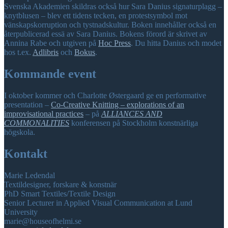
Svenska Akademien skildras också hur Sara Danius signaturplagg –
knytblusen – blev ett tidens tecken, en protestsymbol mot
vänskapskorruption och tystnadskultur. Boken innehåller också en
återpublicerad essä av Sara Danius. Bokens förord är skrivet av
Annina Rabe och utgiven på
Hoc Press
. Du hitta Danius och modet
hos t.ex.
Adlibris
och
Bokus
.
Kommande event
I oktober kommer och Charlotte Østergaard ge en performative
presentation –
Co-Creative Knitting – explorations of an
improvisational practices
– på
ALLIANCES AND
COMMONALITIES
konferensen på Stockholm konstnärliga
högskola.
Kontakt
Marie Ledendal
Textildesigner, forskare & konstnär
PhD Smart Textiles/Textile Design
Senior Lecturer in Applied Visual Communication at Lund
University
marie@houseofhelmi.se