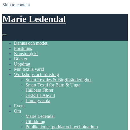
Skip to content
Marie Ledendal
Danius och modet
Forskning
Konstprojekt
Böcker
Uppdrag
Min textila värld
Workshops och föredrag
Smart Textiles & Färgföränderlighet
Smart Textil för Barn & Unga
Hållbara Fibrer
GERILLAtextil
Lördagsskola
Event
Om
Marie Ledendal
Utbildning
Publikationer, poddar och webbinarium