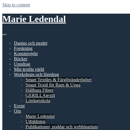
Skip to content
Marie Ledendal
Danius och modet
Forskning
Konstprojekt
Böcker
Uppdrag
Min textila värld
Workshops och föredrag
Smart Textiles & Färgföränderlighet
Smart Textil för Barn & Unga
Hållbara Fibrer
GERILLAtextil
Lördagsskola
Event
Om
Marie Ledendal
Utbildning
Publikationer, poddar och webbinarium