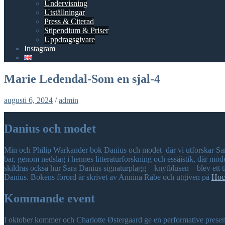
Undervisning
Utställningar
Press & Citerad
Stipendium & Priser
Uppdragsgivare
Instagram
Marie Ledendal-Som en sjal-4
augusti 6, 2024
/
admin
Danius och modet
Min och Philip Warkander bok Danius och modet där vi utforskar Sar
bar, genom nedslag i hennes litteraturforskning och essäistik, där mo
skildras också hur Sara Danius signaturplagg – knytblusen – blev ett 
Danius. Bokens förord är skrivet av Annina Rabe och utgiven på
Hoc
Kommande event
I oktober kommer och Charlotte Østergaard ge en performative prese