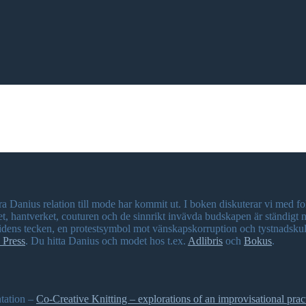
a Danius relation till mode har kommit ut. I boken diskuterar vi med
det, hantverket, couturen och de sinnrikt invävda budskapen är ständig
tidens tecken, en protestsymbol mot vänskapskorruption och tystnadskul
 Press
. Du hitta Danius och modet hos t.ex.
Adlibris
och
Bokus
.
ntation –
Co-Creative Knitting – explorations of an improvisational prac