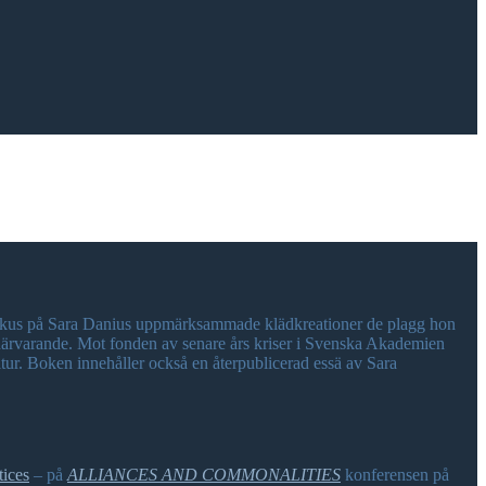
 fokus på Sara Danius uppmärksammade klädkreationer de plagg hon
t närvarande. Mot fonden av senare års kriser i Svenska Akademien
tur. Boken innehåller också en återpublicerad essä av Sara
tices
– på
ALLIANCES AND COMMONALITIES
konferensen på