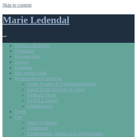
Skip to content
Marie Ledendal
Danius och modet
Forskning
Konstprojekt
Böcker
Uppdrag
Min textila värld
Workshops och föredrag
Smart Textiles & Färgföränderlighet
Smart Textil för Barn & Unga
Hållbara Fibrer
GERILLAtextil
Lördagsskola
Event
Om
Marie Ledendal
Utbildning
Publikationer, poddar och webbinarium