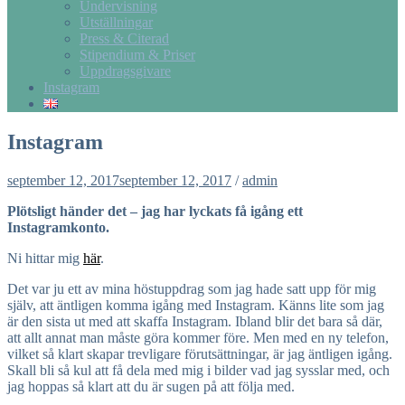
Undervisning
Utställningar
Press & Citerad
Stipendium & Priser
Uppdragsgivare
Instagram
Instagram
september 12, 2017
september 12, 2017
/
admin
Plötsligt händer det – jag har lyckats få igång ett
Instagramkonto.
Ni hittar mig
här
.
Det var ju ett av mina höstuppdrag som jag hade satt upp för mig
själv, att äntligen komma igång med Instagram. Känns lite som jag
är den sista ut med att skaffa Instagram. Ibland blir det bara så där,
att allt annat man måste göra kommer före. Men med en ny telefon,
vilket så klart skapar trevligare förutsättningar, är jag äntligen igång.
Skall bli så kul att få dela med mig i bilder vad jag sysslar med, och
jag hoppas så klart att du är sugen på att följa med.