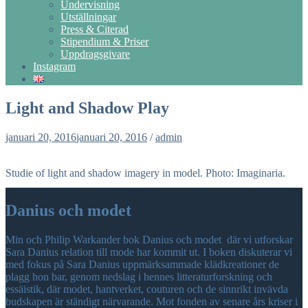
Undervisning
Utställningar
Press & Citerad
Stipendium & Priser
Uppdragsgivare
Instagram
Light and Shadow Play
januari 20, 2016
januari 20, 2016
/
admin
Studie of light and shadow imagery in model. Photo: Imaginaria.
Danius och modet
Min och Philip Warkander bok Danius och modet där vi utforskar
Sara Danius relation till mode har kommit ut. I boken diskuterar vi
med fokus på Sara Danius uppmärksammade klädkreationer de
plagg hon bar, genom nedslag i hennes litteraturforskning och
essäistik, där modet, hantverket, couturen och de sinnrikt invävda
budskapen är ständigt närvarande. Mot fonden av senare års kriser i