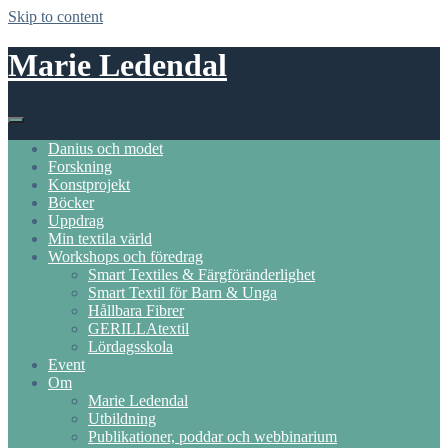
Skip to content
Marie Ledendal
Danius och modet
Forskning
Konstprojekt
Böcker
Uppdrag
Min textila värld
Workshops och föredrag
Smart Textiles & Färgföränderlighet
Smart Textil för Barn & Unga
Hållbara Fibrer
GERILLAtextil
Lördagsskola
Event
Om
Marie Ledendal
Utbildning
Publikationer, poddar och webbinarium