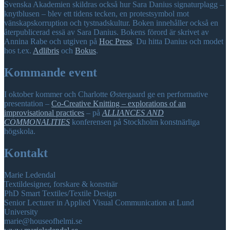
Svenska Akademien skildras också hur Sara Danius signaturplagg –
knytblusen – blev ett tidens tecken, en protestsymbol mot
vänskapskorruption och tystnadskultur. Boken innehåller också en
återpublicerad essä av Sara Danius. Bokens förord är skrivet av
Annina Rabe och utgiven på
Hoc Press
. Du hitta Danius och modet
hos t.ex.
Adlibris
och
Bokus
.
Kommande event
I oktober kommer och Charlotte Østergaard ge en performative
presentation –
Co-Creative Knitting – explorations of an
improvisational practices
– på
ALLIANCES AND
COMMONALITIES
konferensen på Stockholm konstnärliga
högskola.
Kontakt
Marie Ledendal
Textildesigner, forskare & konstnär
PhD Smart Textiles/Textile Design
Senior Lecturer in Applied Visual Communication at Lund
University
marie@houseofhelmi.se