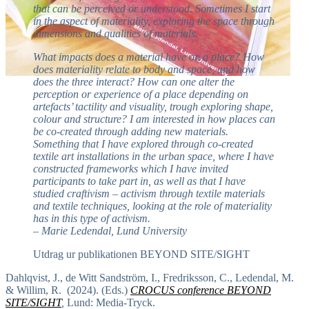
that can be perceived or understood. Sometimes I start
in the aspect of materiality, exploring the space through
dimensions and qualities of materials.
What impacts does a material have on a place? How
does materiality relate to body and space, and how
does the three interact? How can one alter the
perception or experience of a place depending on
artefacts’ tactility and visuality, trough exploring shape,
colour and structure? I am interested in how places can
be co-created through adding new materials.
Something that I have explored through co-created
textile art installations in the urban space, where I have
constructed frameworks which I have invited
participants to take part in, as well as that I have
studied craftivism – activism through textile materials
and textile techniques, looking at the role of materiality
has in this type of activism.
– Marie Ledendal, Lund University
Utdrag ur publikationen BEYOND SITE/SIGHT
Dahlqvist, J., de Witt Sandström, I., Fredriksson, C., Ledendal, M.
& Willim, R. (2024). (Eds.)
CROCUS conference BEYOND
SITE/SIGHT
,
Lund: Media-Tryck.