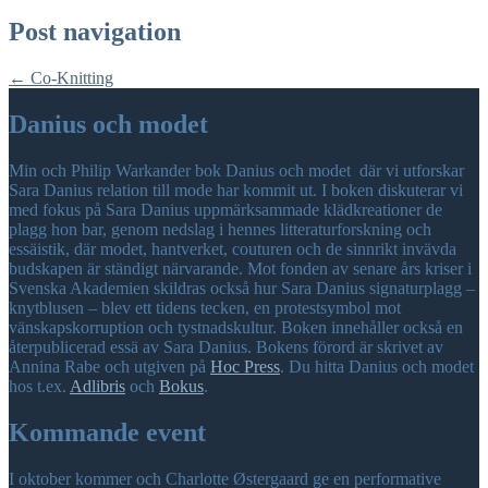
Post navigation
←
Co-Knitting
Danius och modet
Min och Philip Warkander bok Danius och modet där vi utforskar
Sara Danius relation till mode har kommit ut. I boken diskuterar vi
med fokus på Sara Danius uppmärksammade klädkreationer de
plagg hon bar, genom nedslag i hennes litteraturforskning och
essäistik, där modet, hantverket, couturen och de sinnrikt invävda
budskapen är ständigt närvarande. Mot fonden av senare års kriser i
Svenska Akademien skildras också hur Sara Danius signaturplagg –
knytblusen – blev ett tidens tecken, en protestsymbol mot
vänskapskorruption och tystnadskultur. Boken innehåller också en
återpublicerad essä av Sara Danius. Bokens förord är skrivet av
Annina Rabe och utgiven på
Hoc Press
. Du hitta Danius och modet
hos t.ex.
Adlibris
och
Bokus
.
Kommande event
I oktober kommer och Charlotte Østergaard ge en performative