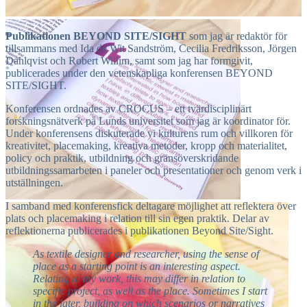
Publikationen BEYOND SITE/SIGHT
som jag är redaktör för
tillsammans med Ida de Wit Sandström, Cecilia Fredriksson, Jörgen
Dahlqvist och Robert Willim, samt som jag har formgivit,
publicerades under den vetenskapliga konferensen BEYOND
SITE/SIGHT.
Konferensen ordnades av CROCUS – ett tvärdisciplinärt
forskningsnätverk på Lunds universitet som jag är koordinator för.
Under konferensens diskuterade vi kulturens rum och villkoren för
kreativitet, placemaking, kreativa metoder, kropp och materialitet,
policy och praktik, utbildning och gränsöverskridande
utbildningssamarbeten i paneler och presentationer och genom verk i
utställningen.
I samband med konferensfick deltagare möjlighet att reflektera över
plats och placemaking i relation till sin egen praktik. Delar av
reflektionerna publicerades i publikationen Beyond Site/Sight.
As textile designer and researcher, using the sense of
place as a starting point is an interesting aspect.
Relating to my work, this may differ in relation to
specific project, as well as the place. Sometimes I start
in the later, building on which scenarios or narratives