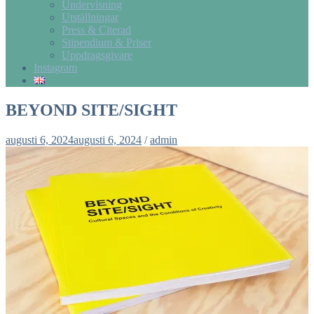
Undervisning
Utställningar
Press & Citerad
Stipendium & Priser
Uppdragsgivare
Instagram
BEYOND SITE/SIGHT
augusti 6, 2024
augusti 6, 2024
/
admin