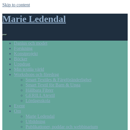
Skip to content
Marie Ledendal
Danius och modet
Forskning
Konstprojekt
Böcker
Uppdrag
Min textila värld
Workshops och föredrag
Smart Textiles & Färgföränderlighet
Smart Textil för Barn & Unga
Hållbara Fibrer
GERILLAtextil
Lördagsskola
Event
Om
Marie Ledendal
Utbildning
Publikationer, poddar och webbinarium