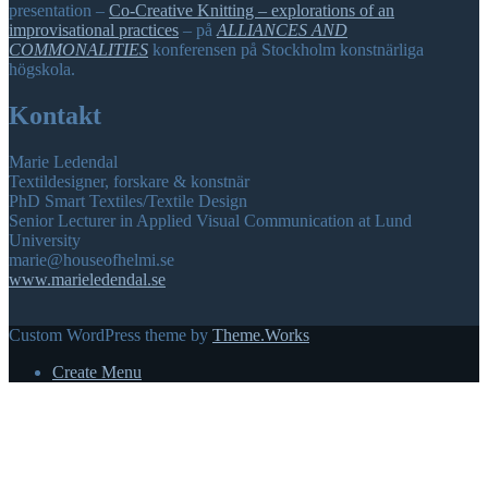
presentation –
Co-Creative Knitting – explorations of an
improvisational practices
– på
ALLIANCES AND
COMMONALITIES
konferensen på Stockholm konstnärliga
högskola.
Kontakt
Marie Ledendal
Textildesigner, forskare & konstnär
PhD Smart Textiles/Textile Design
Senior Lecturer in Applied Visual Communication at Lund
University
marie@houseofhelmi.se
www.marieledendal.se
Custom WordPress theme by
Theme.Works
Create Menu